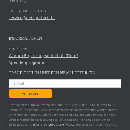
Germany
Tel: 06848 7190208
service@petsprotect.de
INFORMATIONEN
Über Uns
Warum Ergänzungsmittel für Tiere?
Spendenprogramm
TRAGE DICH IN UNSEREN NEWSLETTER EIN
Bitte beachten: Du willigst hiermit ein (Art. 6 Abs. 1 lit. a DSGVO), dass Deine
übermittelten persönlichen Daten gespeichert und verarbeitet werden dürfen.
Du versicherst, dass Du über 16 Jahre alt bist bzw. die Zustimmung der / des
Sorgeberechtigten zur Nutzung des Kontaktes und Weitergabe der Daten
vorliegt. Beachte
unsere Datenschutz-Hinweise
und Dein Recht des Widerrufs.