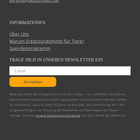
service@petsprotect.de
INFORMATIONEN
Über Uns
Warum Ergänzungsmittel für Tiere?
Spendenprogramm
TRAGE DICH IN UNSEREN NEWSLETTER EIN
Bitte beachten: Du willigst hiermit ein (Art. 6 Abs. 1 lit. a DSGVO), dass Deine
übermittelten persönlichen Daten gespeichert und verarbeitet werden dürfen.
Du versicherst, dass Du über 16 Jahre alt bist bzw. die Zustimmung der / des
Sorgeberechtigten zur Nutzung des Kontaktes und Weitergabe der Daten
vorliegt. Beachte
unsere Datenschutz-Hinweise
und Dein Recht des Widerrufs.