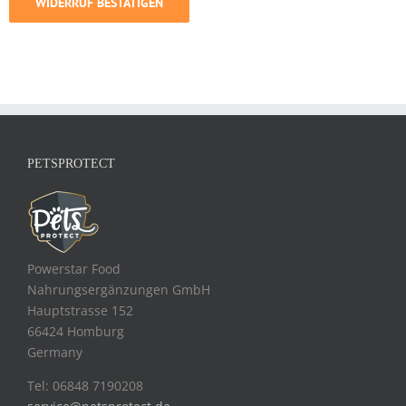
WIDERRUF BESTÄTIGEN
PETSPROTECT
Powerstar Food
Nahrungsergänzungen GmbH
Hauptstrasse 152
66424 Homburg
Germany
Tel: 06848 7190208