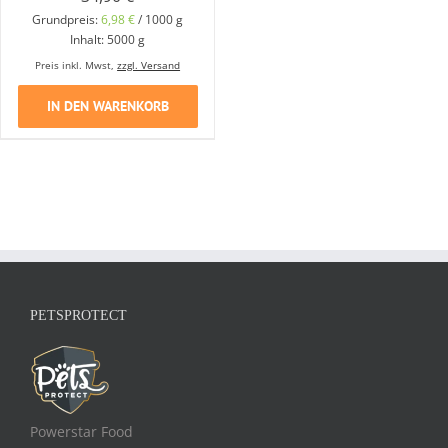
Grundpreis:
6,98
€
/
1000
g
Inhalt: 5000
g
Preis inkl. Mwst,
zzgl. Versand
IN DEN WARENKORB
PETSPROTECT
Powerstar Food