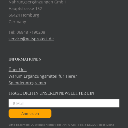
Nahrungsergänzungen GmbH
Hauptstrasse 152
66424 Homburg
Germany
Tel: 06848 7190208
service@petsprotect.de
INFORMATIONEN
Über Uns
Warum Ergänzungsmittel für Tiere?
Spendenprogramm
TRAGE DICH IN UNSEREN NEWSLETTER EIN
Bitte beachten: Du willigst hiermit ein (Art. 6 Abs. 1 lit. a DSGVO), dass Deine