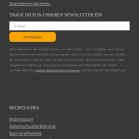
Spendenprogramm
TRAGE DICH IN UNSEREN NEWSLETTER EIN
Bitte beachten: Du willigst hiermit ein (Art. 6 Abs. 1 lit. a DSGVO), dass Deine
übermittelten persönlichen Daten gespeichert und verarbeitet werden dürfen.
Du versicherst, dass Du über 16 Jahre alt bist bzw. die Zustimmung der / des
Sorgeberechtigten zur Nutzung des Kontaktes und Weitergabe der Daten
vorliegt. Beachte
unsere Datenschutz-Hinweise
und Dein Recht des Widerrufs.
RECHTLICHES
Impressum
Datenschutzerklärung
Barrierefreiheit