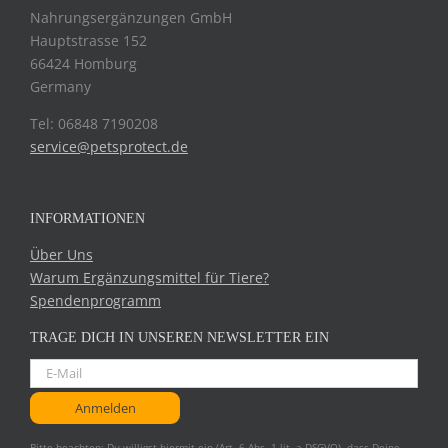
Nahrungsergänzungen GmbH
Hauptstrasse 152
66424 Homburg
Germany
Tel: 06848 7190208
service@petsprotect.de
INFORMATIONEN
Über Uns
Warum Ergänzungsmittel für Tiere?
Spendenprogramm
TRAGE DICH IN UNSEREN NEWSLETTER EIN
Bitte beachten: Du willigst hiermit ein (Art. 6 Abs. 1 lit. a DSGVO), dass Deine