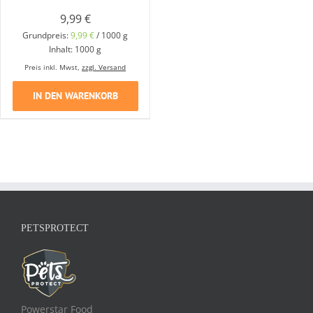
9,99
€
Grundpreis:
9,99
€
/
1000
g
Inhalt: 1000
g
Preis inkl. Mwst,
zzgl. Versand
IN DEN WARENKORB
PETSPROTECT
Powerstar Food