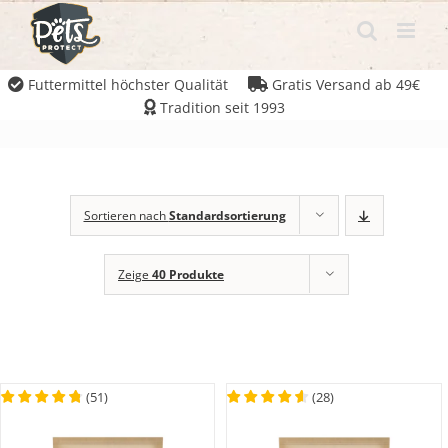
Futtermittel höchster Qualität
Gratis Versand ab 49€
Tradition seit 1993
Sortieren nach
Standardsortierung
Zeige
40 Produkte
(
51
)
(
28
)