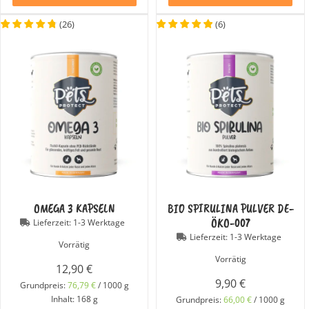
(
26
)
(
6
)
OMEGA 3 KAPSELN
BIO SPIRULINA PULVER DE-
ÖKO-007
Lieferzeit:
1-3 Werktage
Lieferzeit:
1-3 Werktage
Vorrätig
Vorrätig
12,90
€
9,90
€
Grundpreis:
76,79
€
/
1000
g
Inhalt: 168
g
Grundpreis:
66,00
€
/
1000
g