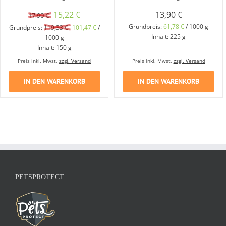
Ursprünglicher
Aktueller
15,22
€
13,90
€
17,90
€
Preis
Preis
Grundpreis:
61,78
€
/
1000
g
Grundpreis:
119,33
€
101,47
€
/
Inhalt: 225
g
1000
g
war:
ist:
Inhalt: 150
g
17,90 €
15,22 €.
Preis inkl. Mwst,
zzgl. Versand
Preis inkl. Mwst,
zzgl. Versand
IN DEN WARENKORB
IN DEN WARENKORB
PETSPROTECT