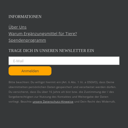
INFORMATIONEN
Über Uns
Warum Ergänzungsmittel für Tiere?
Spendenprogramm
TRAGE DICH IN UNSEREN NEWSLETTER EIN
Bitte beachten: Du willigst hiermit ein (Art. 6 Abs. 1 lit. a DSGVO), dass Deine
übermittelten persönlichen Daten gespeichert und verarbeitet werden dürfen.
Du versicherst, dass Du über 16 Jahre alt bist bzw. die Zustimmung der / des
Sorgeberechtigten zur Nutzung des Kontaktes und Weitergabe der Daten
vorliegt. Beachte
unsere Datenschutz-Hinweise
und Dein Recht des Widerrufs.