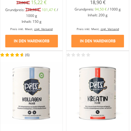
Ursprünglicher
Aktueller
15,22
€
18,90
€
17,90
€
Preis
Preis
Grundpreis:
94,50
€
/
1000
g
Grundpreis:
119,33
€
101,47
€
/
Inhalt: 200
g
1000
g
war:
ist:
Inhalt: 150
g
17,90 €
15,22 €.
Preis inkl. Mwst,
zzgl. Versand
Preis inkl. Mwst,
zzgl. Versand
IN DEN WARENKORB
IN DEN WARENKORB
(
6
)