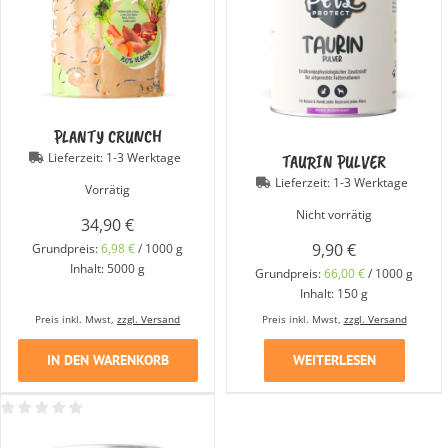
PLANTY CRUNCH
Lieferzeit:
1-3 Werktage
TAURIN PULVER
Lieferzeit:
1-3 Werktage
Vorrätig
Nicht vorrätig
34,90
€
9,90
€
Grundpreis:
6,98
€
/
1000
g
Inhalt: 5000
g
Grundpreis:
66,00
€
/
1000
g
Inhalt: 150
g
Preis inkl. Mwst,
zzgl. Versand
Preis inkl. Mwst,
zzgl. Versand
IN DEN WARENKORB
WEITERLESEN