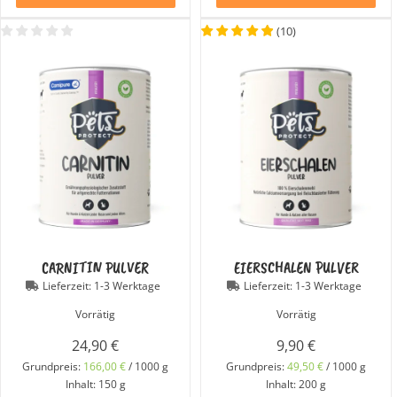
(
10
)
CARNITIN PULVER
EIERSCHALEN PULVER
Lieferzeit:
1-3 Werktage
Lieferzeit:
1-3 Werktage
Vorrätig
Vorrätig
24,90
€
9,90
€
Grundpreis:
166,00
€
/
1000
g
Grundpreis:
49,50
€
/
1000
g
Inhalt: 150
g
Inhalt: 200
g