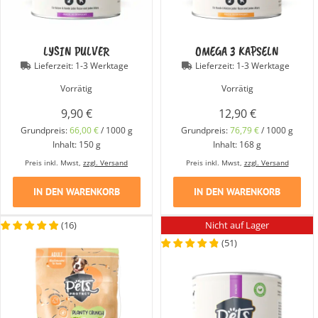
LYSIN PULVER
OMEGA 3 KAPSELN
Lieferzeit:
1-3 Werktage
Lieferzeit:
1-3 Werktage
Vorrätig
Vorrätig
9,90
€
12,90
€
Grundpreis:
66,00
€
/
1000
g
Grundpreis:
76,79
€
/
1000
g
Inhalt: 150
g
Inhalt: 168
g
Preis inkl. Mwst,
zzgl. Versand
Preis inkl. Mwst,
zzgl. Versand
IN DEN WARENKORB
IN DEN WARENKORB
Nicht auf Lager
(
16
)
(
51
)