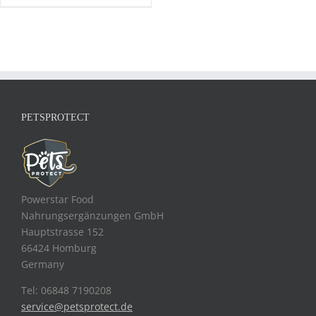
PETSPROTECT
Powerstar Food
Nahrungsergänzungen GmbH
Hauptstrasse 152
66424 Homburg
Germany
Tel: 06848 7190208
service@petsprotect.de