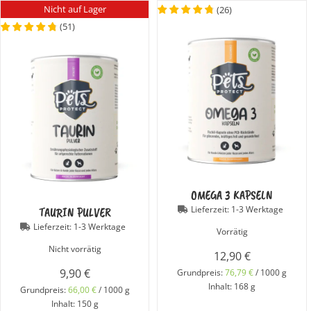
Nicht auf Lager
(
26
)
(
51
)
OMEGA 3 KAPSELN
Lieferzeit:
1-3 Werktage
TAURIN PULVER
Lieferzeit:
1-3 Werktage
Vorrätig
Nicht vorrätig
12,90
€
9,90
€
Grundpreis:
76,79
€
/
1000
g
Inhalt: 168
g
Grundpreis:
66,00
€
/
1000
g
Inhalt: 150
g